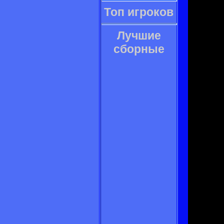
Топ игроков
Лучшие
сборные