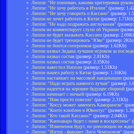
Липпи: "Не понимаю, какими критериями руков
Липпи: "Не хочу работать в Италии"
(размер: 1.4
Липпи: "Не хочу говорить о Кассано"
(размер: 1.
Липпи не хочет работать в Китае
(размер: 1.71Kb
Липпи: "Не надо подражать англичанам"
(размер:
Липпи не комментирует слухи об Украине
(разме
Липпи не будет вызывать Кассано
(размер: 2.09K
Липпи не будет тренировать "Юве"
(размер: 2Kb)
Липпи не боится соперников
(размер: 1.62Kb)
Липпи назвал Зидана лучшим игроком за последн
Липпи назвал состав
(размер: 2.81Kb)
Липпи назвал состав
(размер: 2.35Kb)
Липпи навестил Наполи
(размер: 1.51Kb)
Липпи нашел работу в Китае
(размер: 1.16Kb)
Липпи настаивает на массовой вакцинации
(разм
Липпи: "Надо играть намного лучше"
(размер: 1.
Липпи надеется на хорошее будущее сборной
(раз
Липпи начинает с ничьей
(размер: 6.19Kb)
Липпи: "Нам просто повезло"
(размер: 2.31Kb)
Липпи: "Коссу может заменить Каморанези"
(раз
Липпи: "Конте влюблен в Ювентус"
(размер: 1.3
Липпи: "Кто такой Кассано?"
(размер: 2.04Kb)
Липпи: "Каннаваро будет с нами в воскресенье"
(
Липпи: "Изменения будут, но революции не ждит
Липпи: "Интер - фаворит Лиги Чемпионов"
(разм