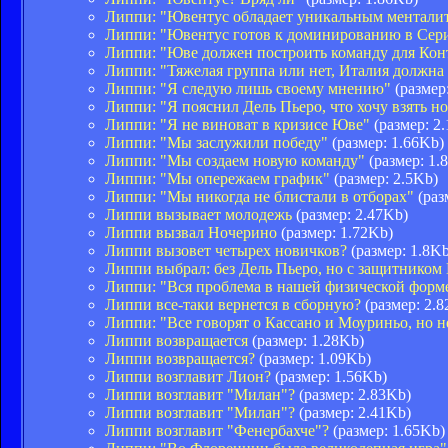
Липпи: "Ювентус обладает уникальным ментали
Липпи: "Ювентус готов к доминированию в Сер
Липпи: "Юве должен построить команду для Кон
Липпи: "Тяжелая группа или нет, Италия должна
Липпи: "Я следую лишь своему мнению"
(размер
Липпи: "Я пояснил Дель Пьеро, что хочу взять н
Липпи: "Я не виноват в кризисе Юве"
(размер: 2
Липпи: "Мы заслужили победу"
(размер: 1.66Kb)
Липпи: "Мы создаем новую команду"
(размер: 1.
Липпи: "Мы опережаем график"
(размер: 2.5Kb)
Липпи: "Мы никогда не блистали в отборах"
(раз
Липпи вызывает молодежь
(размер: 2.47Kb)
Липпи вызвал Ночерино
(размер: 1.72Kb)
Липпи вызовет четырех новичков?
(размер: 1.8Kb
Липпи выбрал: без Дель Пьеро, но с защитником
Липпи: "Вся проблема в нашей физической форм
Липпи все-таки вернется в сборную?
(размер: 2.8
Липпи: "Все говорят о Кассано и Моуриньо, но н
Липпи возвращается
(размер: 1.28Kb)
Липпи возвращается?
(размер: 1.09Kb)
Липпи возглавит Лион?
(размер: 1.56Kb)
Липпи возглавит "Милан"?
(размер: 2.83Kb)
Липпи возглавит "Милан"?
(размер: 2.41Kb)
Липпи возглавит "Фенербахче"?
(размер: 1.65Kb)