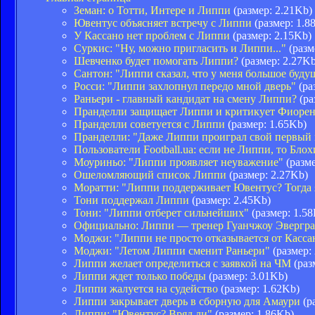
Земан: о Тотти, Интере и Липпи
(размер: 2.21Kb)
Ювентус объясняет встречу с Липпи
(размер: 1.8
У Кассано нет проблем с Липпи
(размер: 2.15Kb)
Суркис: "Ну, можно пригласить и Липпи..."
(разм
Шевченко будет помогать Липпи?
(размер: 2.27Kb
Сантон: "Липпи сказал, что у меня большое буду
Росси: "Липпи захлопнул передо мной дверь"
(ра
Раньери - главный кандидат на смену Липпи?
(ра
Пранделли защищает Липпи и критикует Фиоре
Пранделли советуется с Липпи
(размер: 1.65Kb)
Пранделли: "Даже Липпи проиграл свой первый 
Пользователи Football.ua: если не Липпи, то Бло
Моуриньо: "Липпи проявляет неуважение"
(разме
Ошеломляющий список Липпи
(размер: 2.27Kb)
Моратти: "Липпи поддерживает Ювентус? Тогда 
Тони поддержал Липпи
(размер: 2.45Kb)
Тони: "Липпи отберет сильнейших"
(размер: 1.5
Официально: Липпи — тренер Гуанчжоу Эвергр
Моджи: "Липпи не просто отказывается от Касс
Моджи: "Летом Липпи сменит Раньери"
(размер:
Липпи желает определиться с заявкой на ЧМ
(раз
Липпи ждет только победы
(размер: 3.01Kb)
Липпи жалуется на судейство
(размер: 1.62Kb)
Липпи закрывает дверь в сборную для Амаури
(р
Липпи: "Ювентус? Вряд ли"
(размер: 1.86Kb)