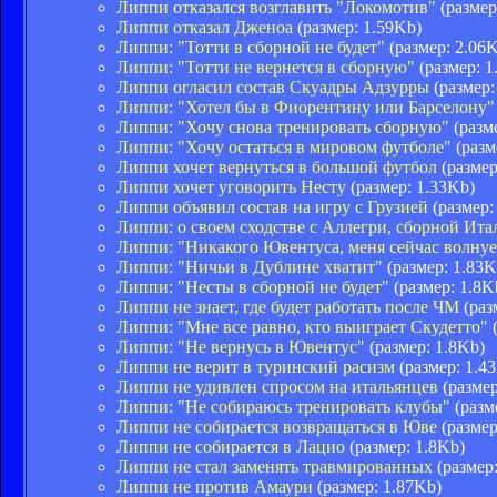
Липпи отказался возглавить "Локомотив"
(размер
Липпи отказал Дженоа
(размер: 1.59Kb)
Липпи: "Тотти в сборной не будет"
(размер: 2.06
Липпи: "Тотти не вернется в сборную"
(размер: 1
Липпи огласил состав Скуадры Адзурры
(размер:
Липпи: "Хотел бы в Фиорентину или Барселону"
Липпи: "Хочу снова тренировать сборную"
(разм
Липпи: "Хочу остаться в мировом футболе"
(разм
Липпи хочет вернуться в большой футбол
(размер
Липпи хочет уговорить Несту
(размер: 1.33Kb)
Липпи объявил состав на игру с Грузией
(размер:
Липпи: о своем сходстве с Аллегри, сборной Ит
Липпи: "Никакого Ювентуса, меня сейчас волнуе
Липпи: "Ничьи в Дублине хватит"
(размер: 1.83K
Липпи: "Несты в сборной не будет"
(размер: 1.8K
Липпи не знает, где будет работать после ЧМ
(раз
Липпи: "Мне все равно, кто выиграет Скудетто"
(
Липпи: "Не вернусь в Ювентус"
(размер: 1.8Kb)
Липпи не верит в туринский расизм
(размер: 1.4
Липпи не удивлен спросом на итальянцев
(размер
Липпи: "Не собираюсь тренировать клубы"
(разм
Липпи не собирается возвращаться в Юве
(размер
Липпи не собирается в Лацио
(размер: 1.8Kb)
Липпи не стал заменять травмированных
(размер:
Липпи не против Амаури
(размер: 1.87Kb)