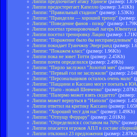
Липпи предпочитает атаку Удинезе
(размер: 1.87
Липпи предостерегает Капелло
(размер: 3.41Kb)
Липпи: "Правильный стадион"
(размер: 1.53Kb)
Липпи: "Пранделли — хороший тренер"
(размер:
Липпи: "Поведение фанов - позор"
(размер: 1.79
Липпи посетил тренировочный лагерь Ювентуса
Липпи посетил тренировку Лацио
(размер: 1.71K
Липпи: "Поражение было бы несправедливым"
(
Липпи покидает Гуанчжоу Эвергранд
(размер: 1.
Липпи: "Покажем класс"
(размер: 1.96Kb)
Липпи пока не зовет Тотти
(размер: 2.45Kb)
Липпи почти определился
(размер: 2.49Kb)
Липпи: "Пирло заслужил "Золотой мяч"
(размер:
Липпи: "Первый гол не заслужили"
(размер: 2.04
Липпи: "Персональщиков осталось очень мало"
(
Липпи: "Паццини и Кассано могут поехать в Ю
Липпи: "Пато - новый Шевченко"
(размер: 2.07Kb
Липпи: "Палермо может взять скудетто"
(размер:
Липпи может вернуться в "Наполи"
(размер: 1.4
Липпи ответил на критику Кассано
(размер: 1.65
Липпи: "Хороший тест для нас"
(размер: 1.49Kb)
Липпи: "Отпущу Феррару"
(размер: 2.01Kb)
Липпи: "Определился с составом на 70%"
(размер
Липпи опасается игроков АПЛ в составе сборно
Липпи отклонил 23 предложения
(размер: 2.87Kb