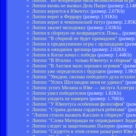
Липпи: "Во Флоренции была великолепная игра"
Липпи вновь не вызвал Дель Пьеро
(размер: 2.14
Липпи вернется в Ювентус
(размер: 2.07Kb)
Липпи верит в Феррару
(размер: 1.91Kb)
Липпи верит в чемпионский титул
(размер: 2.85K
Липпи хвалит молодежку
(размер: 2.03Kb)
Липпи в сборную не возвращается. Пока...
(разме
Липпи: "В сборной не будет примадонн"
(размер:
Липпи в предвкушении игры с ирландцами
(разм
Липпи в ожидании зрелища
(размер: 2.02Kb)
Липпи в Китае начал с победы
(размер: 1.44Kb)
Липпи: "В Италии - только Ювентус и сборная"
(
Липпи: "В Англии мало хороших игроков"
(разме
Липпи уже определился с будущим
(размер: 1.9K
Липпи: "Увидим, сколько победного духа осталос
Липпи: "Успех Шотландии меня не удивил"
(разм
Липпи: успех Милана и Юве — заслуга Аллегри 
Липпи ушел победителем
(размер: 1.82Kb)
Липпи уходить не намерен
(размер: 1.76Kb)
Липпи: "У Ювентуса особенная философия"
(раз
Липпи: "Страна должна гордиться ребятами"
(раз
"Липпи стоило вызвать Кассано в сборную"
(разм
Липпи: "Слова Матерацци не оправдывают Зида
Липпи следит за защитниками Палермо
(размер: 
Липпи: "Скудетто в этом сезоне разыграют Юве