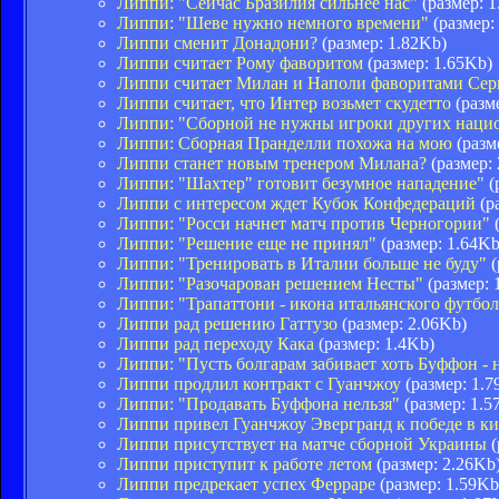
Липпи: "Сейчас Бразилия сильнее нас"
(размер: 1
Липпи: "Шеве нужно немного времени"
(размер:
Липпи сменит Донадони?
(размер: 1.82Kb)
Липпи считает Рому фаворитом
(размер: 1.65Kb)
Липпи считает Милан и Наполи фаворитами Се
Липпи считает, что Интер возьмет скудетто
(разм
Липпи: "Сборной не нужны игроки других наци
Липпи: Сборная Пранделли похожа на мою
(разм
Липпи станет новым тренером Милана?
(размер:
Липпи: "Шахтер" готовит безумное нападение"
(
Липпи с интересом ждет Кубок Конфедераций
(р
Липпи: "Росси начнет матч против Черногории"
(
Липпи: "Решение еще не принял"
(размер: 1.64Kb
Липпи: "Тренировать в Италии больше не буду"
(
Липпи: "Разочарован решением Несты"
(размер: 
Липпи: "Трапаттони - икона итальянского футбол
Липпи рад решению Гаттузо
(размер: 2.06Kb)
Липпи рад переходу Кака
(размер: 1.4Kb)
Липпи: "Пусть болгарам забивает хоть Буффон - 
Липпи продлил контракт с Гуанчжоу
(размер: 1.7
Липпи: "Продавать Буффона нельзя"
(размер: 1.5
Липпи привел Гуанчжоу Эвергранд к победе в к
Липпи присутствует на матче сборной Украины
(
Липпи приступит к работе летом
(размер: 2.26Kb
Липпи предрекает успех Ферраре
(размер: 1.59Kb