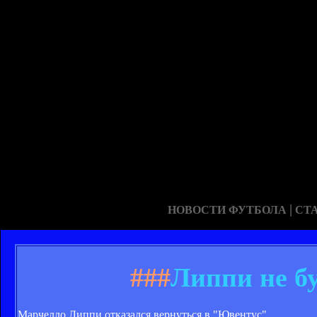
|
НОВОСТИ ФУТБОЛА
СТ
###
Липпи не б
Марчелло Липпи отказался вернуться в "Ювентус".