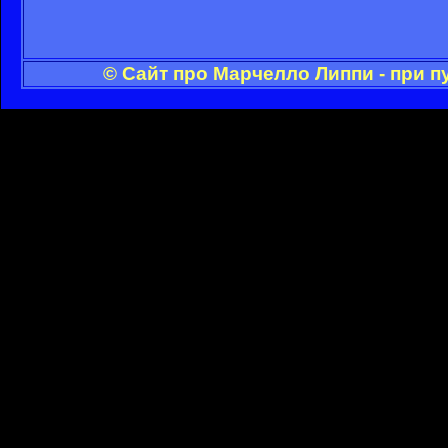
© Сайт про Марчелло Липпи - при 