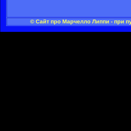
© Сайт про Марчелло Липпи - при 