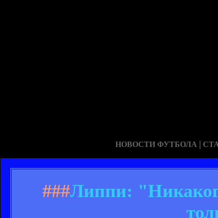
|
НОВОСТИ ФУТБОЛА
СТ
###
Липпи: "Никаког
тол