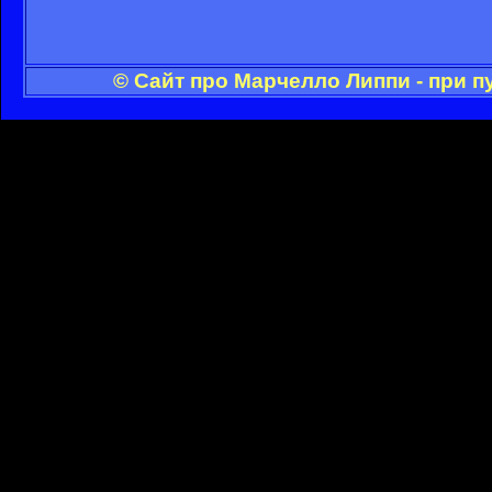
© Сайт про Марчелло Липпи - при 