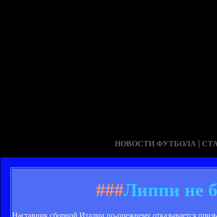
|
НОВОСТИ ФУТБОЛА
СТ
###
Липпи не б
Наставник сборной Италии по-прежнему отказывается призы