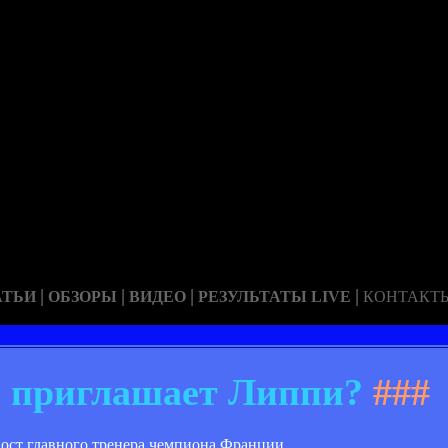
|
|
|
|
АТЬИ
ОБЗОРЫ
ВИДЕО
РЕЗУЛЬТАТЫ LIVE
КОНТАКТ
 приглашает Липпи?
###
пост главного тренера чемпиона Франции.