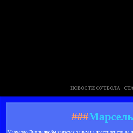
|
НОВОСТИ ФУТБОЛА
СТ
###
Марсель
Марчелло Липпи якобы является одним из претендентов на 