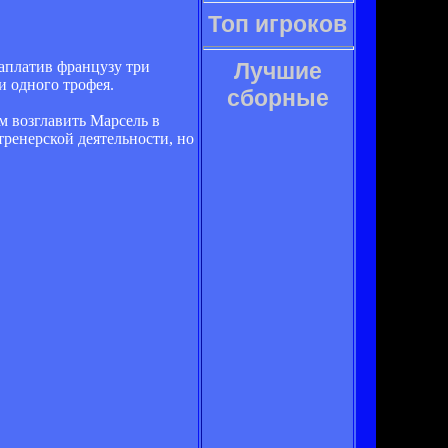
Топ игроков
заплатив французу три
Лучшие
и одного трофея.
сборные
м возглавить Марсель в
тренерской деятельности, но