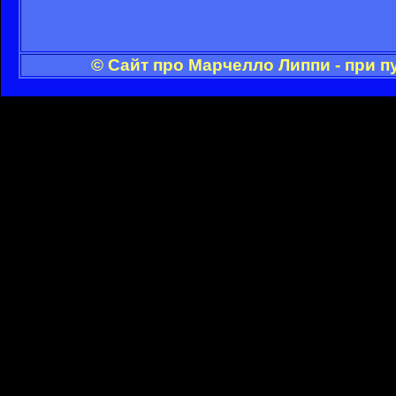
© Сайт про Марчелло Липпи - при 