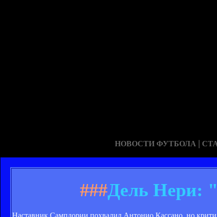
|
НОВОСТИ ФУТБОЛА
СТ
###
Дель Нери: "
Наставник Сампдории похвалил Антонио Кассано, но критик