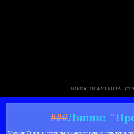
|
НОВОСТИ ФУТБОЛА
СТ
###
Липпи: "Про
Марчело Липпи настоятельно советует руководству туринск