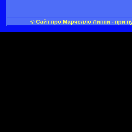
© Сайт про Марчелло Липпи - при 