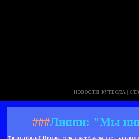
|
НОВОСТИ ФУТБОЛА
СТ
###
Липпи: "Мы ник
Тренер сборной Италии успокаивает болельщиков, которым 