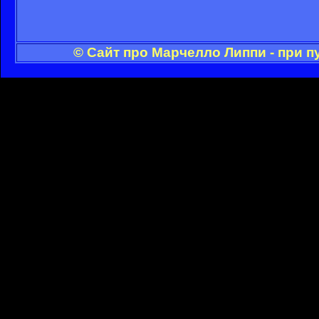
© Сайт про Марчелло Липпи - при 