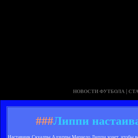
|
НОВОСТИ ФУТБОЛА
СТ
###
Липпи настаива
Наставник Скуадры Адзурры Марчело Липпи хочет, чтобы вс