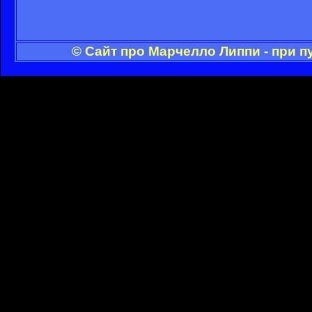
© Сайт про Марчелло Липпи - при 