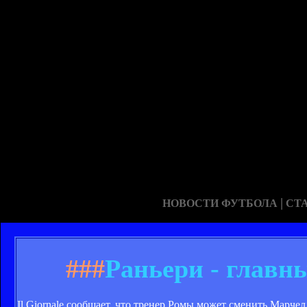
|
НОВОСТИ ФУТБОЛА
СТ
###
Раньери - главн
Il Giornale сообщает, что тренер Ромы может сменить Марч