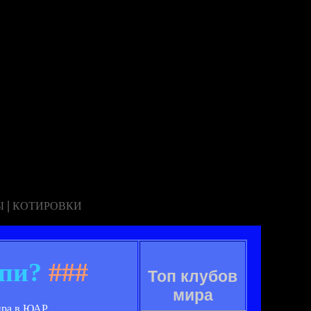
|
Ы
КОТИРОВКИ
ппи?
###
Топ клубов
мира
ира в ЮАР.