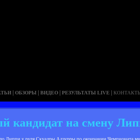
|
|
|
|
АТЬИ
ОБЗОРЫ
ВИДЕО
РЕЗУЛЬТАТЫ LIVE
КОНТАКТ
ый кандидат на смену Ли
елло Липпи у руля Скуадры Адзурры по окончании Чемпионата м