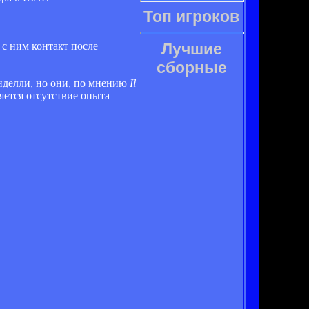
Топ игроков
 с ним контакт после
Лучшие
сборные
нделли, но они, по мнению
Il
яется отсутствие опыта