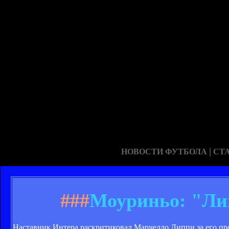
|
НОВОСТИ ФУТБОЛА
СТ
###
Моуриньо: "Ли
Наставник Интера раскритиковал Марчелло Липпи за его пр