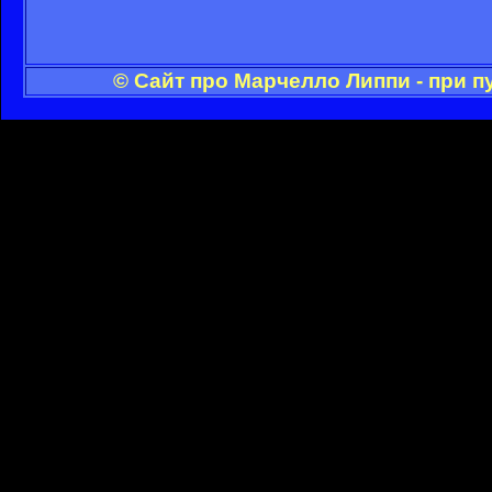
© Сайт про Марчелло Липпи - при 