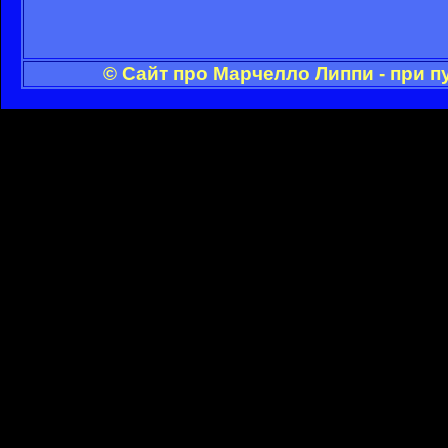
© Сайт про Марчелло Липпи - при 