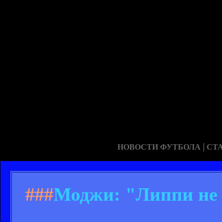
|
НОВОСТИ ФУТБОЛА
СТ
###
Моджи: "Липпи не 