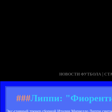
|
НОВОСТИ ФУТБОЛА
СТ
###
Липпи: "Фиоренти
Экс-главный тренер сборной Италии Марчелло Липпи считае