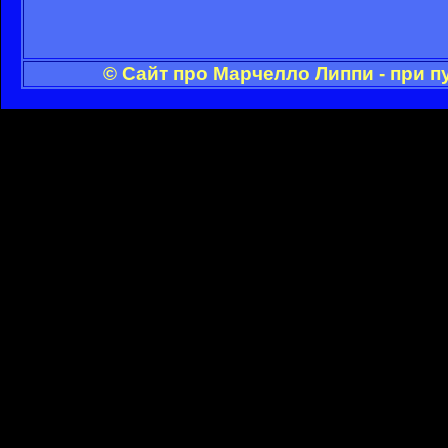
© Сайт про Марчелло Липпи - при 