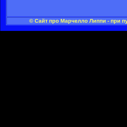
© Сайт про Марчелло Липпи - при 