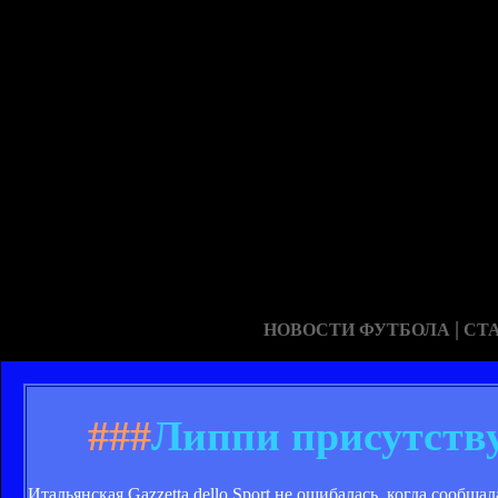
|
НОВОСТИ ФУТБОЛА
СТ
###
Липпи присутству
Итальянская Gazzetta dello Sport не ошибалась, когда сообща