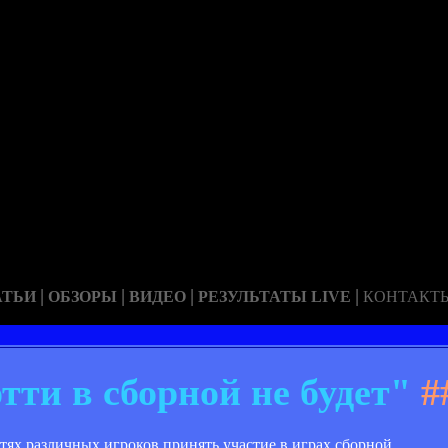
|
|
|
|
АТЬИ
ОБЗОРЫ
ВИДЕО
РЕЗУЛЬТАТЫ LIVE
КОНТАКТ
тти в сборной не будет"
#
ях различных игроков принять участие в играх сборной.