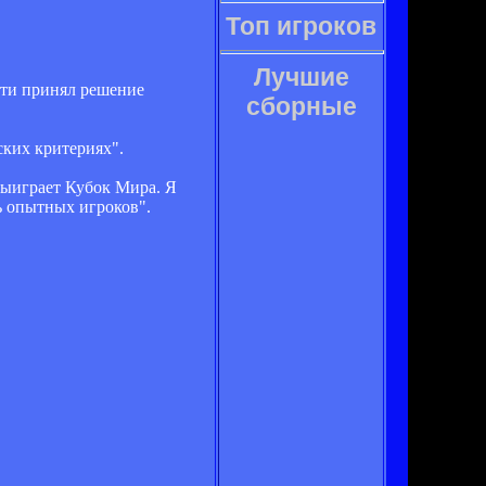
Топ игроков
Лучшие
отти принял решение
сборные
ских критериях".
 выиграет Кубок Мира. Я
ь опытных игроков".