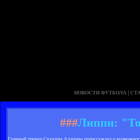
|
НОВОСТИ ФУТБОЛА
СТ
###
Липпи: "То
Главный тренер Скуадры Адзурры порассуждал о возможност