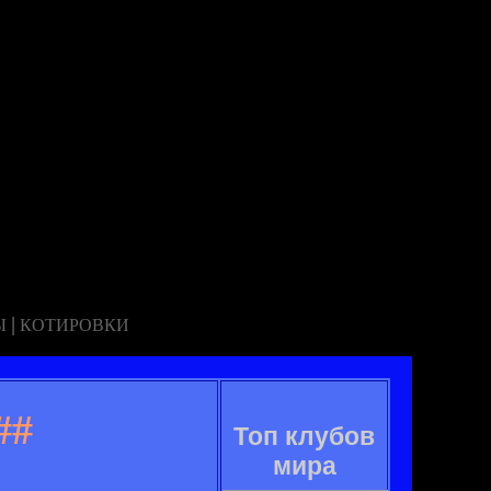
|
Ы
КОТИРОВКИ
##
Топ клубов
мира