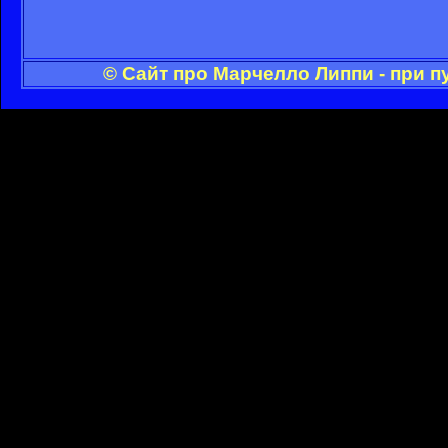
© Сайт про Марчелло Липпи - при 