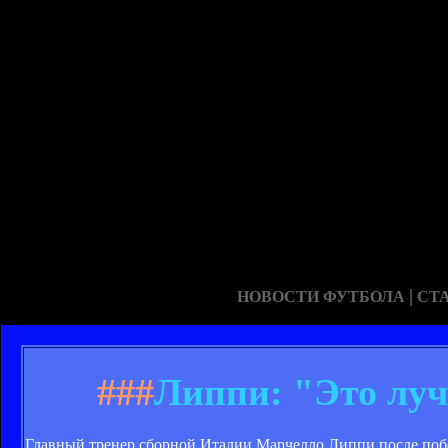
|
НОВОСТИ ФУТБОЛА
СТ
###
Липпи: "Это луч
Главный тренер сборной Италии Марчелло Липпи после поб