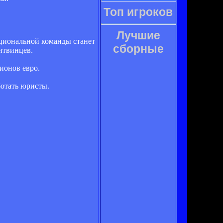
Топ игроков
Лучшие
циональной команды станет
сборные
итвинцев.
ионов евро.
ботать юристы.