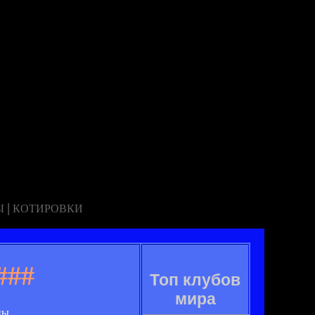
|
Ы
КОТИРОВКИ
###
Топ клубов
мира
ны.