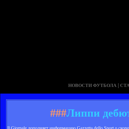
|
НОВОСТИ ФУТБОЛА
СТ
###
Липпи дебю
Il Giornale дополняет информацию Gazzetta dello Sport о ск