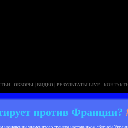
|
|
|
|
АТЬИ
ОБЗОРЫ
ВИДЕО
РЕЗУЛЬТАТЫ LIVE
КОНТАКТ
тирует против Франции?
ором назначении знаменитого тренера наставником сборной Украи