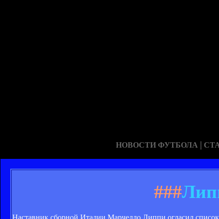
|
НОВОСТИ ФУТБОЛА
СТ
###
Лип
Наставник сборной Италии Марчелло Липпи огласил список 