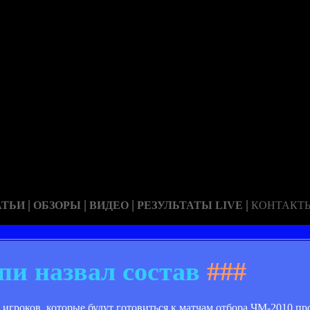
|
|
|
|
АТЬИ
ОБЗОРЫ
ВИДЕО
РЕЗУЛЬТАТЫ LIVE
КОНТАКТ
пи назвал состав
###
игроков, которые будут готовиться к матчам отбора ЧМ-2010 п