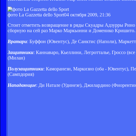
фото La Gazzetta dello Sport
04 октября 2009, 21:36
Стоит отметить возвращение в ряды Скуадры Адзурры Рино Г
сборную на сей раз Марко Маркьонни и Доменико Кришито.
Вратари
: Буффон (Ювентус), Де Санктис (Наполи), Маркетт
Защитники
: Каннаваро, Кьеллини, Легротталье, Гроссо (вс
(Милан)
Полузащитники
: Каморанези, Маркизио (оба - Ювентус), Пе
(Сампдория)
Нападающие
: Ди Натале (Удинезе), Джилардино (Фиорентин