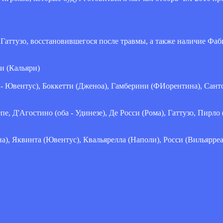
аттузо, восстановившегося после травмы, а также наличие Фаб
и (Кальяри)
е - Ювентус), Боккетти (Дженоа), Гамберини (ФИорентина), Сант
пе, Д'Агостино (оба - Удинезе), Де Росси (Рома), Гаттузо, Пирло
а), Яквинта (Ювентус), Квальярелла (Наполи), Росси (Вильярре