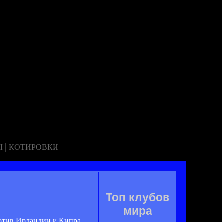
|
Ы
КОТИРОВКИ
Топ клубов
мира
ротив Ирландии и Кипра.