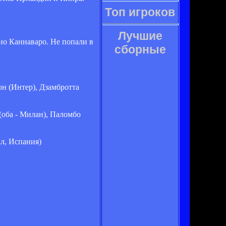
Топ игроков
Лучшие
ио Каннаваро. Не попали в
сборные
он (Интер), Дзамбротта
 (оба - Милан), Паломбо
ал, Испания)