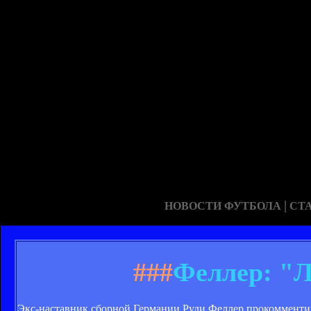
|
НОВОСТИ ФУТБОЛА
СТ
###
Феллер: "Л
Экс-наставник сборной Германии Руди Феллер прокомменти