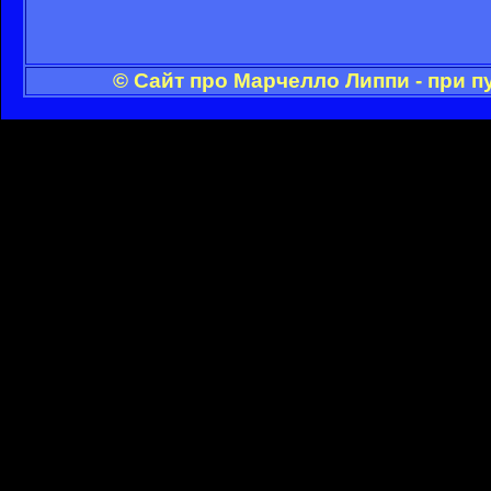
© Сайт про Марчелло Липпи - при 