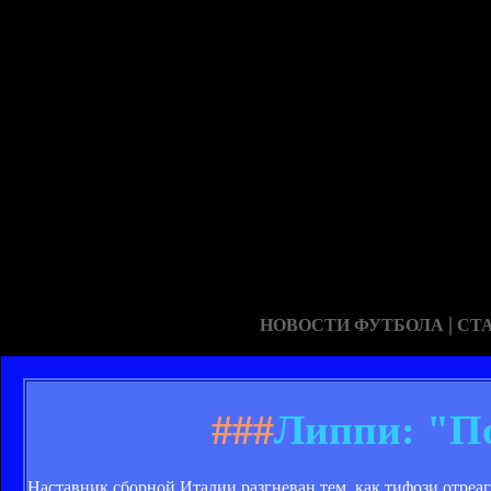
|
НОВОСТИ ФУТБОЛА
СТ
###
Липпи: "По
Наставник сборной Италии разгневан тем, как тифози отреаг