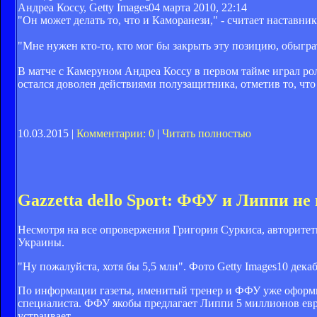
Андреа Коссу, Getty Images
04 марта 2010, 22:14
"Он может делать то, что и Каморанези," - считает наставни
"Мне нужен кто-то, кто мог бы закрыть эту позицию, обыгра
В матче с Камеруном Андреа Коссу в первом тайме играл роль
остался доволен действиями полузащитника, отметив то, что
10.03.2015 |
Комментарии: 0
|
Читать полностью
Gazzetta dello Sport: ФФУ и Липпи не 
Несмотря на все опровержения Григория Суркиса, авторитет
Украины.
"Ну пожалуйста, хотя бы 5,5 млн". Фото Getty Images
10 декаб
По информации газеты, именитый тренер и ФФУ уже оформили
специалиста. ФФУ якобы предлагает Липпи 5 миллионов евро
устраивает.