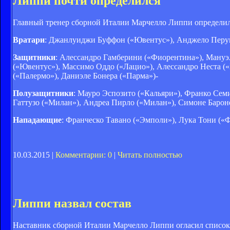
Липпи почти определился
Главный тренер сборной Италии Марчелло Липпи определил с
Вратари
: Джанлуиджи Буффон («Ювентус»), Анджело Перуц
Защитники
: Алессандро Гамберини («Фиорентина»), Мануэ
(«Ювентус»), Массимо Оддо («Лацио»), Алессандро Неста («
(«Палермо»), Даниэле Бонера («Парма»)-
Полузащитники
: Мауро Эспозито («Кальяри»), Франко Сем
Гаттузо («Милан»), Андреа Пирло («Милан»), Симоне Барон
Нападающие
: Франческо Тавано («Эмполи»), Лука Тони («
10.03.2015 |
Комментарии: 0
|
Читать полностью
Липпи назвал состав
Наставник сборной Италии Марчелло Липпи огласил список 