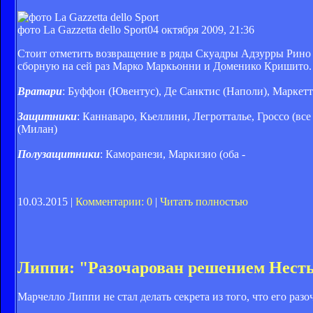
фото La Gazzetta dello Sport
04 октября 2009, 21:36
Стоит отметить возвращение в ряды Скуадры Адзурры Рино Г
сборную на сей раз Марко Маркьонни и Доменико Кришито.
Вратари
: Буффон (Ювентус), Де Санктис (Наполи), Маркетт
Защитники
: Каннаваро, Кьеллини, Легротталье, Гроссо (вс
(Милан)
Полузащитники
: Каморанези, Маркизио (оба -
10.03.2015 |
Комментарии: 0
|
Читать полностью
Липпи: "Разочарован решением Нест
Марчелло Липпи не стал делать секрета из того, что его раз