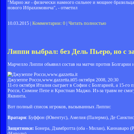
"Марио же - физически намного сильнее и мощнее бразильца.
нового Ибрахимовича", - отметил
10.03.2015 |
Комментарии: 0
|
Читать полностью
Липпи выбрал: без Дель Пьеро, но с
Марчелло Липпи обьявил состав на матчи против Болгарии 
Джузеппе Росси,www.gazzetta.it
05 октября 2008, 20:30
11-го октября Италия сыграет в Софии с Болгарией, а 15-го
Росси, Симоне Пепе и Кристиан Маджо. Из-за травм не смогу
Яквинта.
Вот полный список игроков, вызыванных Липпи:
Вратари
: Буффон (Ювентус), Амелия (Палермо), Де Санктис
Защитники:
Бонера, Дзамбротта (оба - Милан), Каннаваро 
(Наполи)